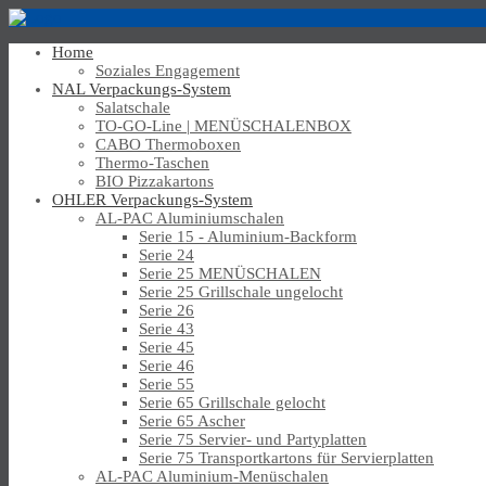
Home
Soziales Engagement
NAL Verpackungs-System
Salatschale
TO-GO-Line | MENÜSCHALENBOX
CABO Thermoboxen
Thermo-Taschen
BIO Pizzakartons
OHLER Verpackungs-System
AL-PAC Aluminiumschalen
Serie 15 - Aluminium-Backform
Serie 24
Serie 25 MENÜSCHALEN
Serie 25 Grillschale ungelocht
Serie 26
Serie 43
Serie 45
Serie 46
Serie 55
Serie 65 Grillschale gelocht
Serie 65 Ascher
Serie 75 Servier- und Partyplatten
Serie 75 Transportkartons für Servierplatten
AL-PAC Aluminium-Menüschalen