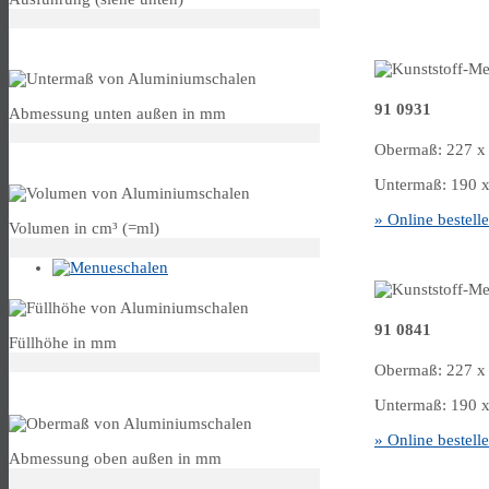
Menüschalen 
Untermass
91 0931
Abmessung unten außen in mm
Obermaß: 227 x 
Volumen
Untermaß: 190 x 
» Online bestell
Volumen in cm³ (=ml)
Füllhöhe
91 0841
Füllhöhe in mm
Obermaß: 227 x 
Obermass
Untermaß: 190 x 
» Online bestell
Abmessung oben außen in mm