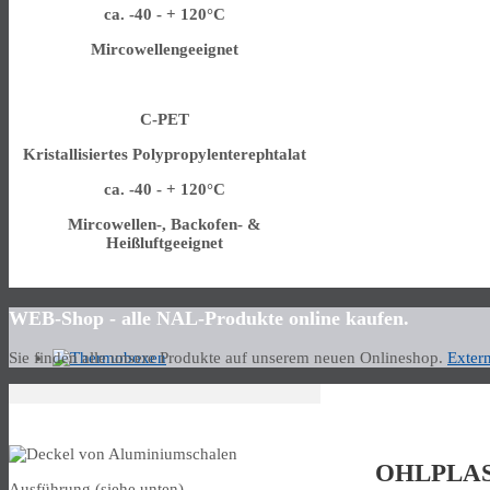
ca. -40 - + 120°C
Mircowellengeeignet
C-PET
Kristallisiertes Polypropylenterephtalat
ca. -40 - + 120°C
Mircowellen-, Backofen- &
Heißluftgeeignet
WEB-Shop - alle NAL-Produkte online kaufen.
Sie finden alle unsere Produkte auf unserem neuen Onlineshop.
Exter
Deckel
OHLPLAST
Ausführung (siehe unten)