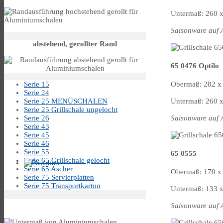
Untermaß: 260 x
Saisonware auf 
abstehend, gerollter Rand
65 0476 Optilo
Serie 15
Obermaß: 282 x 
Serie 24
Serie 25 MENÜSCHALEN
Untermaß: 260 x
Serie 25 Grillschale ungelocht
Serie 26
Saisonware auf 
Serie 43
Serie 45
Serie 46
Serie 55
65 0555
Serie 65 Grillschale gelocht
Serie 65 Ascher
Obermaß: 170 x 
Serie 75 Servierplatten
Serie 75 Transportkarton
Untermaß: 133 x
Untermass
Saisonware auf 