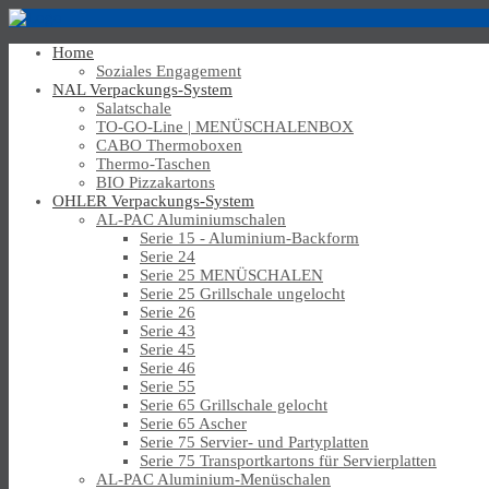
Home
Soziales Engagement
NAL Verpackungs-System
Salatschale
TO-GO-Line | MENÜSCHALENBOX
CABO Thermoboxen
Thermo-Taschen
BIO Pizzakartons
OHLER Verpackungs-System
AL-PAC Aluminiumschalen
Serie 15 - Aluminium-Backform
Serie 24
Serie 25 MENÜSCHALEN
Serie 25 Grillschale ungelocht
Serie 26
Serie 43
Serie 45
Serie 46
Serie 55
Serie 65 Grillschale gelocht
Serie 65 Ascher
Serie 75 Servier- und Partyplatten
Serie 75 Transportkartons für Servierplatten
AL-PAC Aluminium-Menüschalen