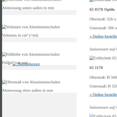
Abmessung unten außen in mm
65 0570 Optilo
Volumen
Obermaß: 326 x 
Untermaß: 306 x
Volumen in cm³ (=ml)
» Online bestell
Füllhöhe
Saisonware auf 
Füllhöhe in mm
65 1170
Obermass
Obermaß: Ø 340 
Untermaß: Ø 32
Abmessung oben außen in mm
» Online bestell
Saisonware auf 