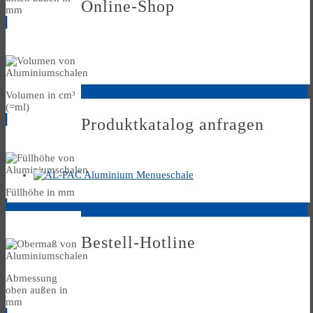
Online-Shop
mm
Volumen
Volumen in cm³
(=ml)
Produktkatalog anfragen
Füllhöhe
Füllhöhe in mm
Obermass
Bestell-Hotline
Abmessung
oben außen in
mm